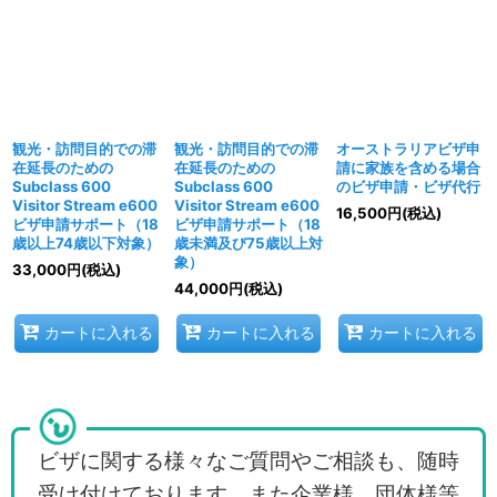
観光・訪問目的での滞
観光・訪問目的での滞
オーストラリアビザ申
在延長のための
在延長のための
請に家族を含める場合
Subclass 600
Subclass 600
のビザ申請・ビザ代行
Visitor Stream e600
Visitor Stream e600
16,500
円
(税込)
ビザ申請サポート（18
ビザ申請サポート（18
歳以上74歳以下対象）
歳未満及び75歳以上対
象）
33,000
円
(税込)
44,000
円
(税込)
カートに入れる
カートに入れる
カートに入れる
ビザに関する様々なご質問やご相談も、随時
受け付けております。また企業様、団体様等