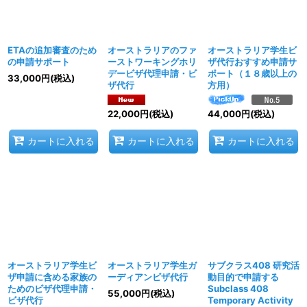
ETAの追加審査のため
オーストラリアのファ
オーストラリア学生ビ
の申請サポート
ーストワーキングホリ
ザ代行おすすめ申請サ
デービザ代理申請・ビ
ポート（１８歳以上の
33,000
円
(税込)
ザ代行
方用）
22,000
円
(税込)
44,000
円
(税込)
カートに入れる
カートに入れる
カートに入れる
オーストラリア学生ビ
オーストラリア学生ガ
サブクラス408 研究活
ザ申請に含める家族の
ーディアンビザ代行
動目的で申請する
ためのビザ代理申請・
Subclass 408
55,000
円
(税込)
ビザ代行
Temporary Activity