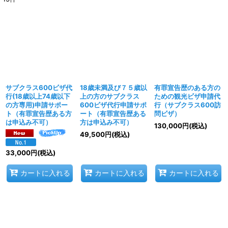
表示数
:
並び順
:
絞り込む
サブクラス600ビザ代
18歳未満及び７５歳以
有罪宣告歴のある方の
行(18歳以上74歳以下
上の方のサブクラス
ための観光ビザ申請代
の方専用)申請サポー
600ビザ代行申請サポ
行（サブクラス600訪
ト（有罪宣告歴ある方
ート（有罪宣告歴ある
問ビザ）
は申込み不可）
方は申込み不可）
130,000
円
(税込)
49,500
円
(税込)
33,000
円
(税込)
カートに入れる
カートに入れる
カートに入れる