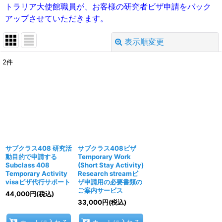
トラリア大使館職員が、お客様の研究者ビザ申請をバック
アップさせていただきます。
表示順変更
閉じる
2
件
表示数
:
並び順
:
絞り込む
サブクラス408 研究活
サブクラス408ビザ
動目的で申請する
Temporary Work
Subclass 408
(Short Stay Activity)
Temporary Activity
Research streamビ
visaビザ代行サポート
ザ申請用の必要書類の
ご案内サービス
44,000
円
(税込)
33,000
円
(税込)