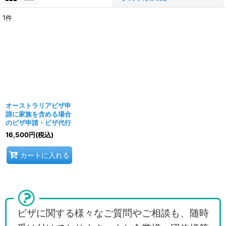
1
件
表示数
:
並び順
:
絞り込む
オーストラリアビザ申
請に家族を含める場合
のビザ申請・ビザ代行
16,500
円
(税込)
カートに入れる
ビザに関する様々なご質問やご相談も、随時