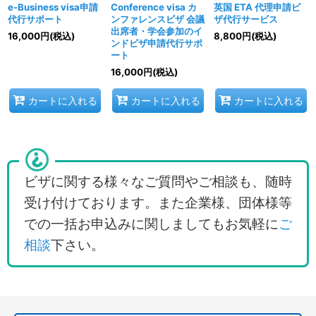
e-Business visa申請
Conference visa カ
英国 ETA 代理申請ビ
代行サポート
ンファレンスビザ 会議
ザ代行サービス
出席者・学会参加のイ
16,000
円
(税込)
8,800
円
(税込)
ンドビザ申請代行サポ
ート
16,000
円
(税込)
カートに入れる
カートに入れる
カートに入れる
ビザに関する様々なご質問やご相談も、随時
受け付けております。また企業様、団体様等
での一括お申込みに関しましてもお気軽に
ご
相談
下さい。