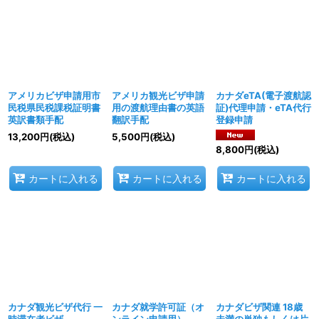
アメリカビザ申請用市
アメリカ観光ビザ申請
カナダeTA(電子渡航認
民税県民税課税証明書
用の渡航理由書の英語
証)代理申請・eTA代行
英訳書類手配
翻訳手配
登録申請
13,200
円
(税込)
5,500
円
(税込)
8,800
円
(税込)
カートに入れる
カートに入れる
カートに入れる
カナダ観光ビザ代行 一
カナダ就学許可証（オ
カナダビザ関連 18歳