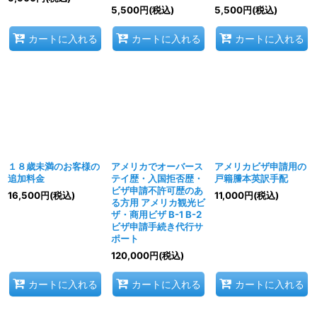
5,500
円
(税込)
5,500
円
(税込)
カートに入れる
カートに入れる
カートに入れる
１８歳未満のお客様の
アメリカでオーバース
アメリカビザ申請用の
追加料金
テイ歴・入国拒否歴・
戸籍謄本英訳手配
ビザ申請不許可歴のあ
16,500
円
(税込)
11,000
円
(税込)
る方用 アメリカ観光ビ
ザ・商用ビザ B-1 B-2
ビザ申請手続き代行サ
ポート
120,000
円
(税込)
カートに入れる
カートに入れる
カートに入れる