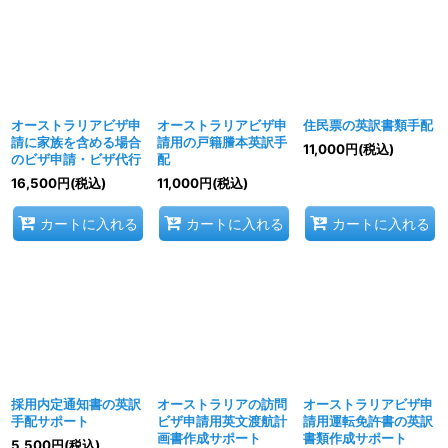
オーストラリアビザ申
オーストラリアビザ申
住民票の英訳書類手配
請に家族を含める場合
請用の戸籍謄本英訳手
11,000
円
(税込)
のビザ申請・ビザ代行
配
16,500
円
(税込)
11,000
円
(税込)
カートに入れる
カートに入れる
カートに入れる
採用内定通知書の英訳
オーストラリアの訪問
オーストラリアビザ申
手配サポート
ビザ申請用英文渡航計
請用運転免許書の英訳
画書作成サポート
書類作成サポート
5,500
円
(税込)