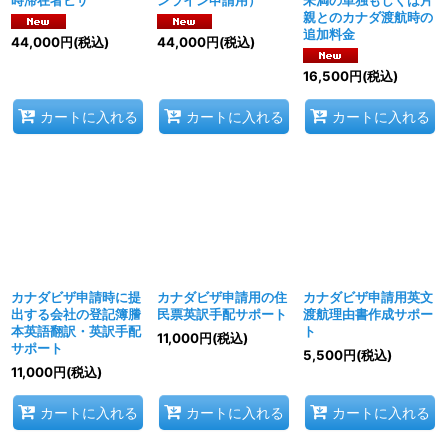
時滞在者ビザ
ンライン申請用）
未満の単独もしくは片
親とのカナダ渡航時の
追加料金
44,000
円
(税込)
44,000
円
(税込)
16,500
円
(税込)
カートに入れる
カートに入れる
カートに入れる
カナダビザ申請時に提
カナダビザ申請用の住
カナダビザ申請用英文
出する会社の登記簿謄
民票英訳手配サポート
渡航理由書作成サポー
本英語翻訳・英訳手配
ト
11,000
円
(税込)
サポート
5,500
円
(税込)
11,000
円
(税込)
カートに入れる
カートに入れる
カートに入れる