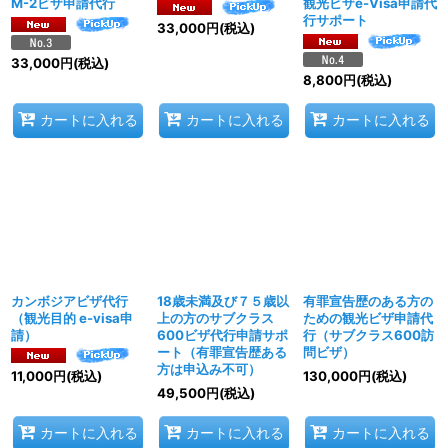
M-2ビザ申請代行
観光ビザe-Visa申請代
行サポート
33,000
円
(税込)
33,000
円
(税込)
8,800
円
(税込)
カートに入れる
カートに入れる
カートに入れる
カンボジアビザ代行
18歳未満及び７５歳以
有罪宣告歴のある方の
（観光目的 e-visa申
上の方のサブクラス
ための観光ビザ申請代
請）
600ビザ代行申請サポ
行（サブクラス600訪
ート（有罪宣告歴ある
問ビザ）
方は申込み不可）
130,000
円
(税込)
11,000
円
(税込)
49,500
円
(税込)
カートに入れる
カートに入れる
カートに入れる