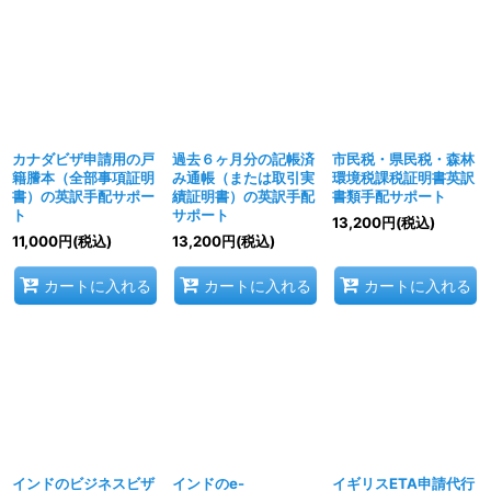
カナダビザ申請用の戸
過去６ヶ月分の記帳済
市民税・県民税・森林
籍謄本（全部事項証明
み通帳（または取引実
環境税課税証明書英訳
書）の英訳手配サポー
績証明書）の英訳手配
書類手配サポート
ト
サポート
13,200
円
(税込)
11,000
円
(税込)
13,200
円
(税込)
カートに入れる
カートに入れる
カートに入れる
インドのビジネスビザ
インドのe-
イギリスETA申請代行