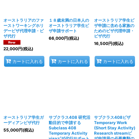
オーストラリアのファ
１８歳未満の日本人の
オーストラリア学生ビ
ーストワーキングホリ
オーストラリア学生ビ
ザ申請に含める家族の
デービザ代理申請・ビ
ザ申請サポート
ためのビザ代理申請・
ザ代行
ビザ代行
66,000
円
(税込)
16,500
円
(税込)
22,000
円
(税込)
カートに入れる
カートに入れる
カートに入れる
オーストラリア学生ガ
サブクラス408 研究活
サブクラス408ビザ
ーディアンビザ代行
動目的で申請する
Temporary Work
Subclass 408
(Short Stay Activity)
55,000
円
(税込)
Temporary Activity
Research streamビ
visaビザ代行サポート
ザ申請用の必要書類の