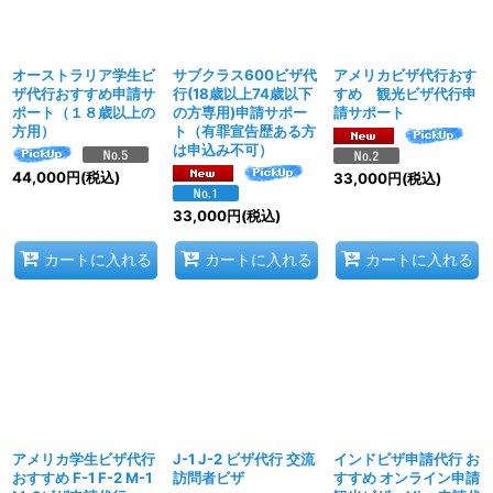
絞り込む
オーストラリア学生ビ
サブクラス600ビザ代
アメリカビザ代行おす
ザ代行おすすめ申請サ
行(18歳以上74歳以下
すめ 観光ビザ代行申
ポート（１８歳以上の
の方専用)申請サポー
請サポート
方用）
ト（有罪宣告歴ある方
は申込み不可）
44,000
円
(税込)
33,000
円
(税込)
33,000
円
(税込)
カートに入れる
カートに入れる
カートに入れる
アメリカ学生ビザ代行
J-1 J-2 ビザ代行 交流
インドビザ申請代行 お
おすすめ F-1 F-2 M-1
訪問者ビザ
すすめ オンライン申請