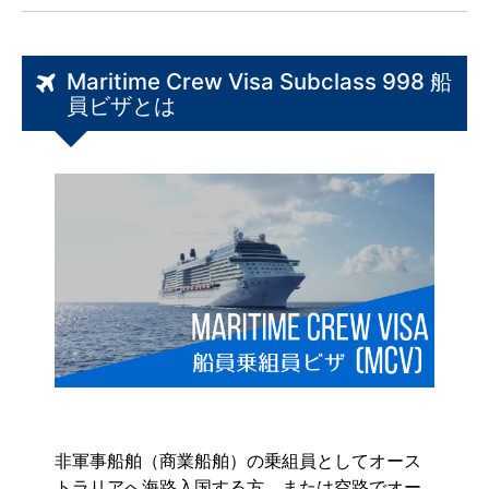
Maritime Crew Visa Subclass 998 船
員ビザとは
Maritime Crew Visa Subclass 998 船員ビザと
は
お申込み対象者
ビザ取得にかかる一般的な日数
ビザ申請代行サポート料金／お支払い方法
ビザ申請のお申込みタイミング
ビザ取得までの流れ
ビザ代行サポートに必要な書類
ビザの条件
非軍事船舶（商業船舶）の乗組員としてオース
トラリアへ海路入国する方、または空路でオー