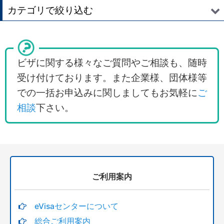
並び順
:
カテゴリで絞り込む
絞り込む
オーストラリアビザ申請代行 (全商品)
訪問ビザ（観光ビザ）サブクラス600
ビザに関する様々なご質問やご相談も、随時
受け付けております。また企業様、団体様等
オーストラリア国内での滞在延長
での一括お申込みに関しましてもお気軽に
ご
オーストラリアのワーキングホリデービザ
相談
下さい。
学生ビザ・留学・ガーディアンビザ
職業訓練/トレーニング
サブクラス４０８研究活動ビザ Research activities
ご利用案内
スペシャルプログラム
eVisaセンターについて
サブクラス400
総合ご利用案内