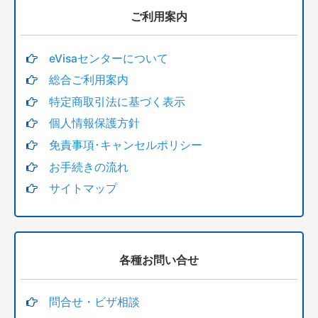
サブクラス４０８研究活動ビザ Research activities
ご利用案内
スペシャルプログラム
eVisaセンターについて
サブクラス400
総合ご利用案内
特定商取引法に基づく表示
トランジット・船舶乗組員(maritime crew visa)
個人情報保護方針
家族申請
免責事項･キャンセルポリシー
お手続きの流れ
ビザ有効確認
サイトマップ
戸籍謄本翻訳・英訳
18歳未満の追加料金
各種お問い合せ
移民局へ支払うビザ申請料金クレジットカード決済
問合せ・ビザ相談