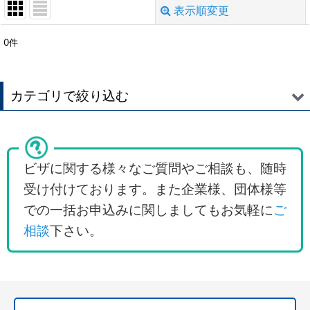
表示順変更
閉じる
0
件
表示数
:
並び順
:
カテゴリで絞り込む
絞り込む
オーストラリアビザ申請代行 (全商品)
訪問ビザ（観光ビザ）サブクラス600
ビザに関する様々なご質問やご相談も、随時
受け付けております。また企業様、団体様等
オーストラリア国内での滞在延長
での一括お申込みに関しましてもお気軽に
ご
オーストラリアのワーキングホリデービザ
相談
下さい。
学生ビザ・留学・ガーディアンビザ
職業訓練/トレーニング