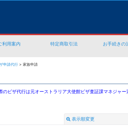
ご利用案内
特定商取引法
お手続きの
ザ申請代行
>
家族申請
のビザ代行は元オーストラリア大使館ビザ査証課マネジャー運営
表示順変更