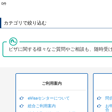
0
件
表示数
:
並び順
:
カテゴリで絞り込む
オーストラリアビザ申請代行 (全商品)
訪問ビザ（観光ビザ）サブクラス600
ビザに関する様々なご質問やご相談も、随時受
オーストラリア国内での滞在延長
オーストラリアのワーキングホリデービザ
学生ビザ・留学・ガーディアンビザ
ご利用案内
職業訓練/トレーニング
eVisaセンターについて
問
サブクラス４０８研究活動ビザ Research activities
総合ご利用案内
お
合