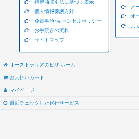
特定商取引法に基づく表示
スペシャルプログラム
メ
個人情報保護方針
オ
サブクラス400
免責事項･キャンセルポリシー
よ
お手続きの流れ
トランジット・船舶乗組員(maritime crew visa)
サイトマップ
家族申請
ビザ有効確認
オーストラリアのビザ ホーム
戸籍謄本翻訳・英訳
お支払いカート
18歳未満の追加料金
マイページ
移民局へ支払うビザ申請料金クレジットカード決済
最近チェックした代行サービス