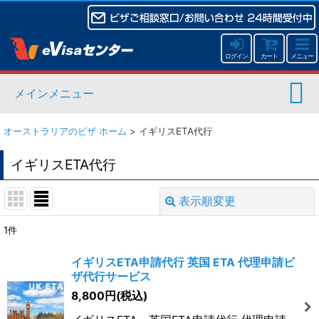
ログイン
カート
メニュー
メインメニュー
オーストラリアのビザ ホーム
>
イギリスETA代行
イギリスETA代行
表示順変更
閉じる
1
件
表示数
:
イギリスETA申請代行 英国 ETA 代理申請ビ
ザ代行サービス
並び順
:
8,800
円
(税込)