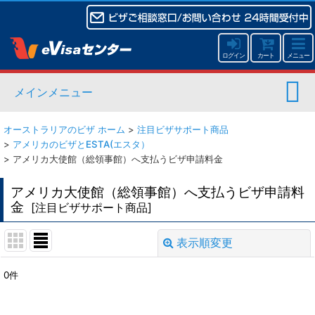
ログイン
カート
メニュー
メインメニュー
オーストラリアのビザ ホーム
>
注目ビザサポート商品
>
アメリカのビザとESTA(エスタ）
>
アメリカ大使館（総領事館）へ支払うビザ申請料金
アメリカ大使館（総領事館）へ支払うビザ申請料
金
[
注目ビザサポート商品
]
表示順変更
閉じる
0
件
表示数
: