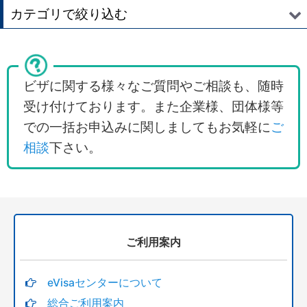
並び順
:
カテゴリで絞り込む
絞り込む
アメリカのビザとESTA(エスタ） (全商品)
ESTA エスタ 電子渡航認証システム
ビザに関する様々なご質問やご相談も、随時
受け付けております。また企業様、団体様等
観光ビザ・商用ビザ B-1 B-2
での一括お申込みに関しましてもお気軽に
ご
学生・留学・交流訪問
相談
下さい。
アメリカビザ申請用日本語書類の英語翻訳手配
アメリカ大使館（総領事館）へ支払うビザ申請料金
ご利用案内
eVisaセンターについて
総合ご利用案内