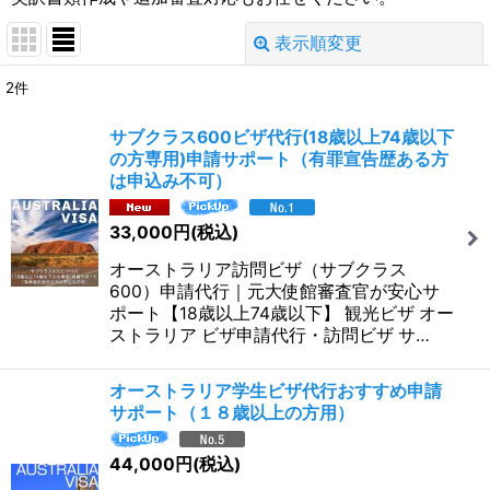
表示順変更
閉じる
2
件
サブカテゴリ
:
サブクラス600ビザ代行(18歳以上74歳以下
の方専用)申請サポート（有罪宣告歴ある方
は申込み不可）
表示数
:
33,000
円
(税込)
並び順
:
オーストラリア訪問ビザ（サブクラス
600）申請代行｜元大使館審査官が安心サ
ポート【18歳以上74歳以下】 観光ビザ オー
絞り込む
ストラリア ビザ申請代行・訪問ビザ サ…
オーストラリア学生ビザ代行おすすめ申請
サポート（１８歳以上の方用）
44,000
円
(税込)