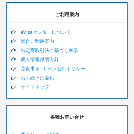
サブクラス４０８研究活動ビザ Research activities
ご利用案内
スペシャルプログラム
eVisaセンターについて
サブクラス400
総合ご利用案内
特定商取引法に基づく表示
トランジット・船舶乗組員(maritime crew visa)
個人情報保護方針
家族申請
免責事項･キャンセルポリシー
お手続きの流れ
ビザ有効確認
サイトマップ
戸籍謄本翻訳・英訳
18歳未満の追加料金
各種お問い合せ
移民局へ支払うビザ申請料金クレジットカード決済