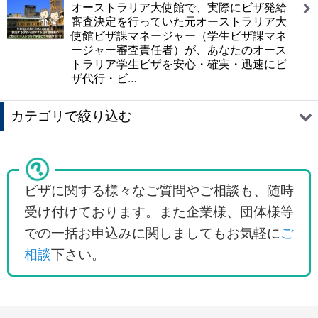
オーストラリア大使館で、実際にビザ発給
審査決定を行っていた元オーストラリア大
使館ビザ課マネージャー（学生ビザ課マネ
ージャー審査責任者）が、あなたのオース
トラリア学生ビザを安心・確実・迅速にビ
ザ代行・ビ…
カテゴリで絞り込む
オーストラリアビザ申請代行 (全商品)
訪問ビザ（観光ビザ）サブクラス600
ビザに関する様々なご質問やご相談も、随時
受け付けております。また企業様、団体様等
オーストラリア国内での滞在延長
での一括お申込みに関しましてもお気軽に
ご
オーストラリアのワーキングホリデービザ
相談
下さい。
学生ビザ・留学・ガーディアンビザ
職業訓練/トレーニング