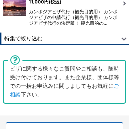
11,000
円
(税込)
絞り込む
カンボジアビザ代行（観光目的用） カンボ
ジアビザの申請代行（観光目的用） カンボ
ジアビザ代行の決定版！ 観光目的の…
特集で絞り込む
オーストラリアビザ
オーストラリア観光ビザETAS 日本人韓国人の３ヵ月
ビザに関する様々なご質問やご相談も、随時
以内滞在
受け付けております。また企業様、団体様等
での一括お申込みに関しましてもお気軽に
ご
オーストラリア観光ビザe600 日本・韓国・ブラジル
人の最大６ヵ月滞在
相談
下さい。
オーストラリア観光ビザ 外国人用（中国人・他）
オーストラリア観光ビザ 犯罪歴がある方