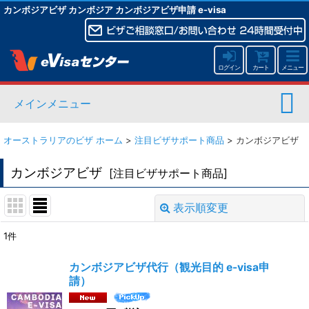
カンボジアビザ カンボジア カンボジアビザ申請 e-visa
ログイン
カート
メニュー
メインメニュー
オーストラリアのビザ ホーム
>
注目ビザサポート商品
>
カンボジアビザ
カンボジアビザ
[
注目ビザサポート商品
]
表示順変更
閉じる
1
件
表示数
:
カンボジアビザ代行（観光目的 e-visa申
請）
並び順
: