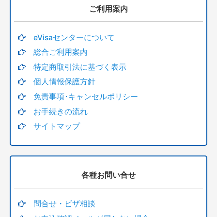
オーストラリア短期商用ビザ
ご利用案内
オーストラリアビザ用 英語翻訳
eVisaセンターについて
カンボジアビザ
総合ご利用案内
特定商取引法に基づく表示
アメリカビザ
個人情報保護方針
アメリカビザ ESTA エスタ
免責事項･キャンセルポリシー
お手続きの流れ
アメリカビザ 日本人韓国人観光・商用ビザ 90日以上
６ヵ月未満滞在
サイトマップ
アメリカ観光ビザ 外国人
アメリカビザ用 英語翻訳
各種お問い合せ
ニュージーランドビザ
問合せ・ビザ相談
カナダビザ