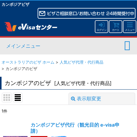
カンボジアビザ
ログイン
カート
メニュー
メインメニュー
オーストラリアのビザ ホーム
>
人気ビザ代理・代行商品
>
カンボジアのビザ
カンボジアのビザ
[
人気ビザ代理・代行商品
]
表示順変更
閉じる
1
件
表示数
:
カンボジアビザ代行（観光目的 e-visa申
請）
並び順
: